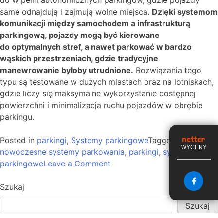
do w pełni autonomicznych parkingów, gdzie pojazdy
same odnajdują i zajmują wolne miejsca.
Dzięki systemom
komunikacji między samochodem a infrastrukturą
parkingową, pojazdy mogą być kierowane
do optymalnych stref, a nawet parkować w bardzo
wąskich przestrzeniach, gdzie tradycyjne
manewrowanie byłoby utrudnione.
Rozwiązania tego
typu są testowane w dużych miastach oraz na lotniskach,
gdzie liczy się maksymalne wykorzystanie dostępnej
powierzchni i minimalizacja ruchu pojazdów w obrębie
parkingu.
Posted in
parkingi
,
Systemy parkingowe
Tagged
WYCENY
nowoczesne systemy parkowania
,
parkingi
,
systemy
on
parkingowe
Leave a Comment
Jak
działają
Szukaj
nowoczesne
Szukaj
systemy