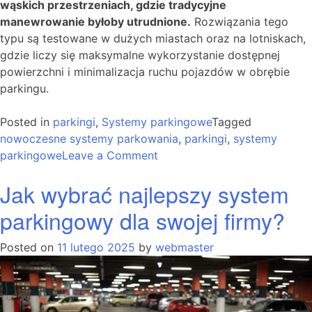
wąskich przestrzeniach, gdzie tradycyjne
manewrowanie byłoby utrudnione.
Rozwiązania tego
typu są testowane w dużych miastach oraz na lotniskach,
gdzie liczy się maksymalne wykorzystanie dostępnej
powierzchni i minimalizacja ruchu pojazdów w obrębie
parkingu.
Posted in
parkingi
,
Systemy parkingowe
Tagged
nowoczesne systemy parkowania
,
parkingi
,
systemy
on
parkingowe
Leave a Comment
Jak
Jak wybrać najlepszy system
działają
nowoczesne
parkingowy dla swojej firmy?
systemy
parkingowe?
Posted on
11 lutego 2025
by
webmaster