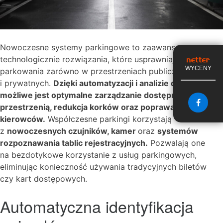
Nowoczesne systemy parkingowe to zaawansowane
technologicznie rozwiązania, które usprawniają proces
WYCENY
parkowania zarówno w przestrzeniach publicznych, jak
i prywatnych.
Dzięki automatyzacji i analizie danych
możliwe jest optymalne zarządzanie dostępną
przestrzenią, redukcja korków oraz poprawa komfortu
kierowców.
Współczesne parkingi korzystają
z
nowoczesnych czujników, kamer
oraz
systemów
rozpoznawania tablic rejestracyjnych.
Pozwalają one
na bezdotykowe korzystanie z usług parkingowych,
eliminując konieczność używania tradycyjnych biletów
czy kart dostępowych.
Automatyczna identyfikacja