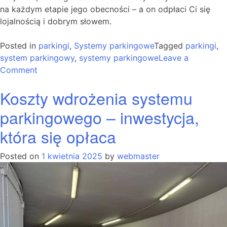
na każdym etapie jego obecności – a on odpłaci Ci się
lojalnością i dobrym słowem.
Posted in
parkingi
,
Systemy parkingowe
Tagged
parkingi
,
system parkingowy
,
systemy parkingowe
Leave a
on
Comment
Systemy
Koszty wdrożenia systemu
parkingowe
a komfort
parkingowego – inwestycja,
użytkowników
która się opłaca
–
sprawdź
ich
Posted on
1 kwietnia 2025
by
webmaster
największe
korzyści!