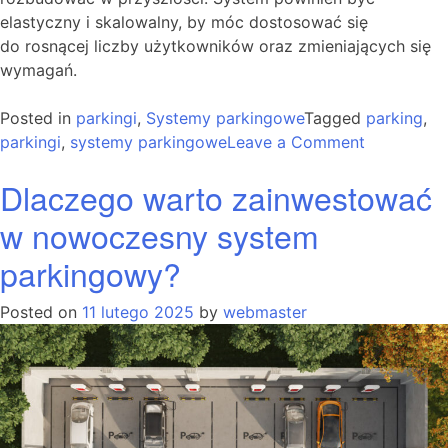
elastyczny i skalowalny, by móc dostosować się
do rosnącej liczby użytkowników oraz zmieniających się
wymagań.
Posted in
parkingi
,
Systemy parkingowe
Tagged
parking
,
on
parkingi
,
systemy parkingowe
Leave a Comment
Jak
Dlaczego warto zainwestować
wybrać
najlepszy
w nowoczesny system
system
parkingowy?
parkingow
dla
swojej
Posted on
11 lutego 2025
by
webmaster
firmy?