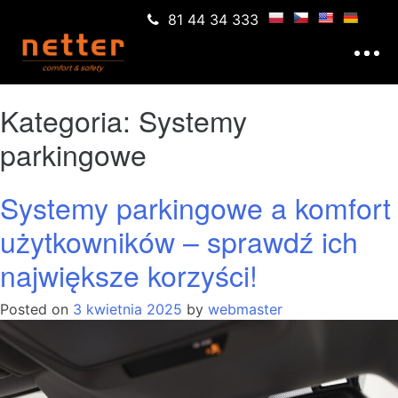
81 44 34 333
Kategoria:
Systemy
parkingowe
Systemy parkingowe a komfort
użytkowników – sprawdź ich
największe korzyści!
Posted on
3 kwietnia 2025
by
webmaster