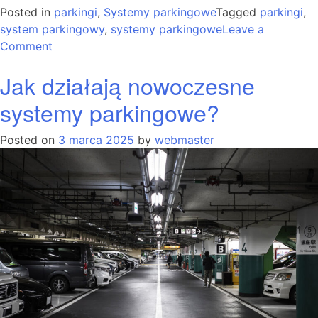
Posted in
parkingi
,
Systemy parkingowe
Tagged
parkingi
,
system parkingowy
,
systemy parkingowe
Leave a
on
Comment
Jakie
Jak działają nowoczesne
systemy
parkowania
systemy parkingowe?
najlepiej
sprawdzają
Posted on
3 marca 2025
by
webmaster
się
na osiedlach
mieszkalnych?