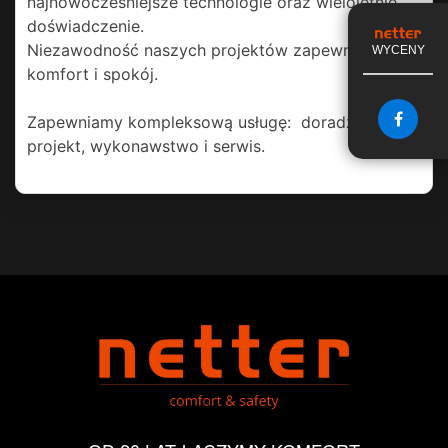
najnowocześniejsze technologie oraz wieloletnie
doświadczenie.
Niezawodność naszych projektów zapewni
WYCENY
komfort i spokój.
Zapewniamy kompleksową usługę: doradztwo,
projekt, wykonawstwo i serwis.