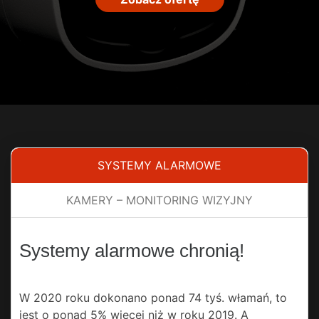
SYSTEMY ALARMOWE
KAMERY – MONITORING WIZYJNY
Systemy alarmowe chronią!
W 2020 roku dokonano ponad 74 tyś. włamań, to
jest o ponad 5% więcej niż w roku 2019. A