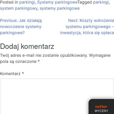
Posted in
parkingi
,
Systemy parkingowe
Tagged
parkingi
,
system parkingowy
,
systemy parkingowe
Nawigacja
Previous:
Jak działają
Next:
Koszty wdrożenia
nowoczesne systemy
systemu parkingowego –
wpisu
parkingowe?
inwestycja, która się opłaca
Dodaj komentarz
Twój adres e-mail nie zostanie opublikowany.
Wymagane
pola są oznaczone
*
Komentarz
*
WYCENY