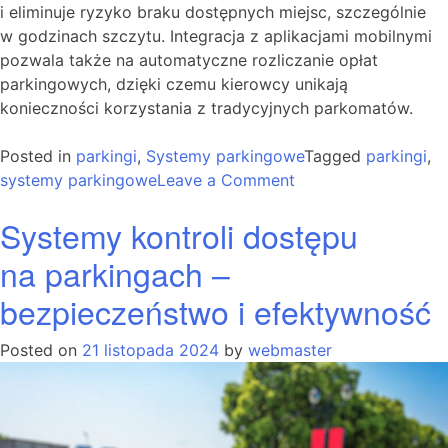
i eliminuje ryzyko braku dostępnych miejsc, szczególnie
w godzinach szczytu. Integracja z aplikacjami mobilnymi
pozwala także na automatyczne rozliczanie opłat
parkingowych, dzięki czemu kierowcy unikają
konieczności korzystania z tradycyjnych parkomatów.
Posted in
parkingi
,
Systemy parkingowe
Tagged
parkingi
,
on
systemy parkingowe
Leave a Comment
Inteligentne
Systemy kontroli dostępu
systemy
parkingowe
na parkingach –
–
bezpieczeństwo i efektywność
oszczędność
czasu
i energii
Posted on
21 listopada 2024
by
webmaster
dla
kierowców