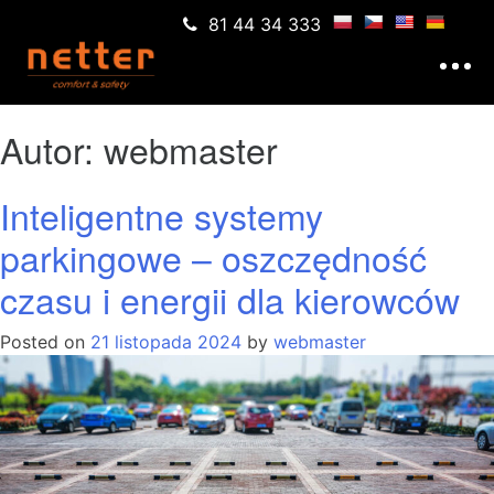
81 44 34 333
Autor:
webmaster
Inteligentne systemy
parkingowe – oszczędność
czasu i energii dla kierowców
Posted on
21 listopada 2024
by
webmaster