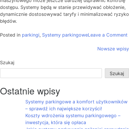
maszynowego może jeszcze bardziej usprawnić kontrolę
dostępu. Systemy będą w stanie przewidywać obłożenie,
dynamicznie dostosowywać taryfy i minimalizować ryzyko
błędów.
Posted in
parkingi
,
Systemy parkingowe
Leave a Comment
Nawigacja
Nowsze wpisy
po
Szukaj
wpisach
Szukaj
Ostatnie wpisy
Systemy parkingowe a komfort użytkowników
– sprawdź ich największe korzyści!
Koszty wdrożenia systemu parkingowego –
inwestycja, która się opłaca