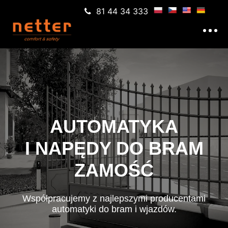
81 44 34 333
AUTOMATYKA
I NAPĘDY DO BRAM
ZAMOŚĆ
Współpracujemy z najlepszymi producentami
automatyki do bram i wjazdów.